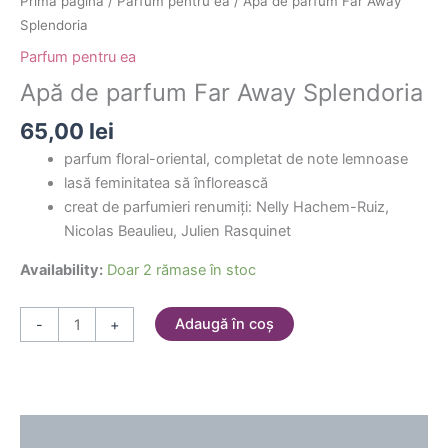
Prima pagină
/
Parfum pentru ea
/ Apă de parfum Far Away
Splendoria
Parfum pentru ea
Apă de parfum Far Away Splendoria
65,00
lei
parfum floral-oriental, completat de note lemnoase
lasă feminitatea să înflorească
creat de parfumieri renumiți: Nelly Hachem-Ruiz,
Nicolas Beaulieu, Julien Rasquinet
Availability:
Doar 2 rămase în stoc
Adaugă în coș
-
+
Descriere