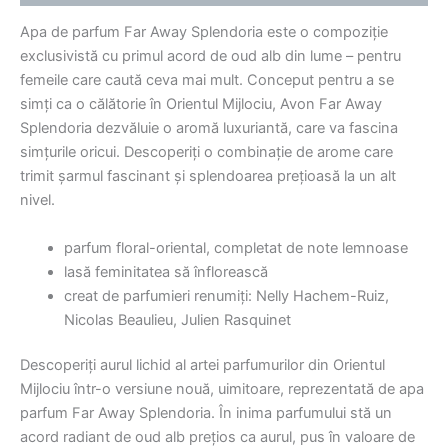
Apa de parfum Far Away Splendoria este o compoziție
exclusivistă cu primul acord de oud alb din lume – pentru
femeile care caută ceva mai mult. Conceput pentru a se
simți ca o călătorie în Orientul Mijlociu, Avon Far Away
Splendoria dezvăluie o aromă luxuriantă, care va fascina
simțurile oricui. Descoperiți o combinație de arome care
trimit șarmul fascinant și splendoarea prețioasă la un alt
nivel.
parfum floral-oriental, completat de note lemnoase
lasă feminitatea să înflorească
creat de parfumieri renumiți: Nelly Hachem-Ruiz,
Nicolas Beaulieu, Julien Rasquinet
Descoperiți aurul lichid al artei parfumurilor din Orientul
Mijlociu într-o versiune nouă, uimitoare, reprezentată de apa
parfum Far Away Splendoria. În inima parfumului stă un
acord radiant de oud alb prețios ca aurul, pus în valoare de