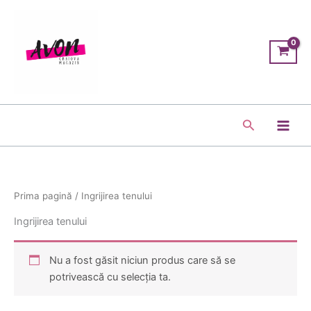
Skip
Main
to
Men
content
Search
Prima pagină
/ Ingrijirea tenului
Ingrijirea tenului
Nu a fost găsit niciun produs care să se
potrivească cu selecția ta.