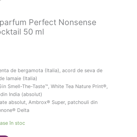
parfum Perfect Nonsense
ktail 50 ml
nta de bergamota (Italia), acord de seva de
e lamaie (Italia)
in Smell-The-Taste™, White Tea Nature Print®,
in India (absolut)
te absolut, Ambrox® Super, patchouli din
enone® Delta
ase în stoc