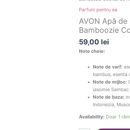
Apă
Parfum pentru ea
de
AVON Apă de 
parfum
Bamboozie Coc
Perfect
Nonsense
59,00
lei
Bamboozie
Note cheie:
Cocktail
50
Note de varf:
ese
ml
bambus, esenta d
Note de mijloc:
G
iasomie Sambac d
Note de baza:
ma
Indonezia, Musc
Availability:
Doar 1 răm