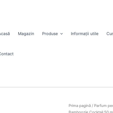
Acasă
Magazin
Produse
Informații utile
Cum
Contact
Cantitate
Prima pagină
/
Parfum pe
AVON
Bamboozie Cocktail 50 m