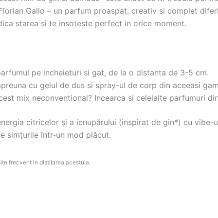
lorian Gallo – un parfum proaspat, creativ si complet diferi
idica starea si te insoteste perfect in orice moment.
arfumul pe incheieturi si gat, de la o distanta de 3-5 cm.
preuna cu gelul de dus si spray-ul de corp din aceeasi gam
cest mix neconventional? Incearca si celelalte parfumuri di
ergia citricelor și a ienupărului (inspirat de gin*) cu vibe-
te simțurile într-un mod plăcut.
te frecvent in distilarea acestuia.