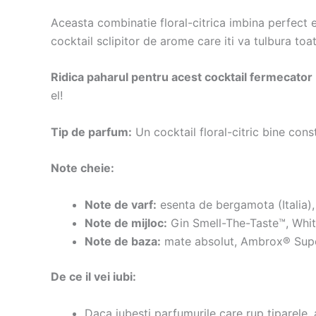
Aceasta combinatie floral-citrica imbina perfect en
cocktail sclipitor de arome care iti va tulbura toa
Ridica paharul pentru acest cocktail fermecator
el!
Tip de parfum:
Un cocktail floral-citric bine constru
Note cheie:
Note de varf:
esenta de bergamota (Italia),
Note de mijloc:
Gin Smell-The-Taste™, Whit
Note de baza:
mate absolut, Ambrox® Super
De ce il vei iubi:
Daca iubesti parfumurile care rup tiparele,