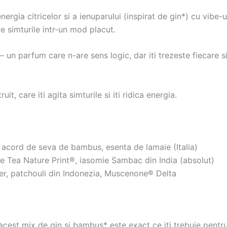
ergia citricelor si a ienuparului (inspirat de gin*) cu vibe-
te simturile intr-un mod placut.
– un parfum care n-are sens logic, dar iti trezeste fiecare si
it, care iti agita simturile si iti ridica energia.
 acord de seva de bambus, esenta de lamaie (Italia)
e Tea Nature Print®, iasomie Sambac din India (absolut)
, patchouli din Indonezia, Muscenone® Delta
 acest mix de gin si bambus* este exact ce iti trebuie pentr