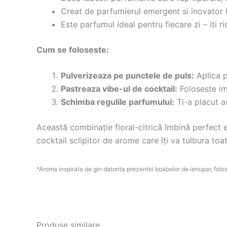
Creat de parfumierul emergent si inovator F
Este parfumul ideal pentru fiecare zi – iti r
Cum se foloseste:
Pulverizeaza pe punctele de puls:
Aplica p
Pastreaza vibe-ul de cocktail:
Foloseste im
Schimba regulile parfumului:
Ti-a placut a
Această combinație floral-citrică îmbină perfect en
cocktail sclipitor de arome care îți va tulbura toa
*Aroma inspirata de gin datorita prezentei boabelor de ienupar, folosi
Produse similare