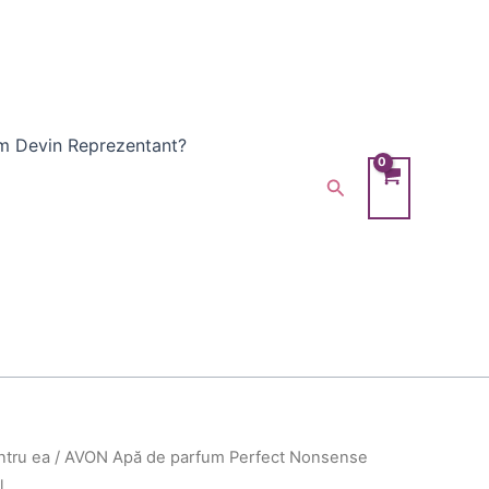
 Devin Reprezentant?
Search
ntru ea
/ AVON Apă de parfum Perfect Nonsense
l