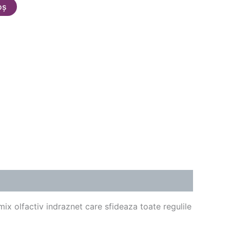
oș
ix olfactiv indraznet care sfideaza toate regulile