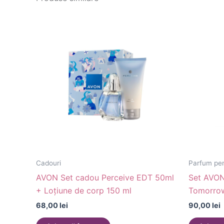
Cadouri
Parfum pen
AVON Set cadou Perceive EDT 50ml
Set AVON
+ Loțiune de corp 150 ml
Tomorrow
68,00
lei
90,00
lei