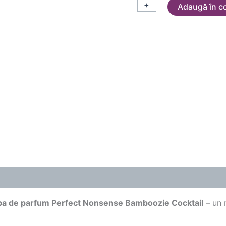
+
-
Adaugă în c
a de parfum Perfect Nonsense Bamboozie Cocktail
– un m