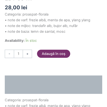
28,00
lei
Categoria: proaspat-florala
• note de varf: frezie albă, menta de apa, ylang ylang
• note de mijloc: trandafir alb, bujor alb, nufăr
• note de baza: lemn de santal, mosc
Availability:
În stoc
Adaugă în coș
-
+
Descriere
Informații suplimentare
Categoria: proaspat-florala
• note de varf: frezie albă, menta de apa, ylang ylang