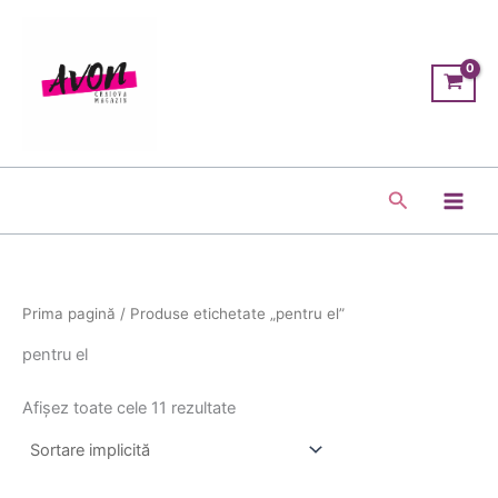
Skip
Main
to
Men
content
Search
Prima pagină
/ Produse etichetate „pentru el”
pentru el
Afișez toate cele 11 rezultate