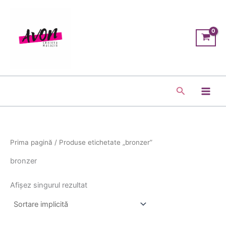
Skip
Main
to
Men
content
Search
Prima pagină
/ Produse etichetate „bronzer”
bronzer
Afișez singurul rezultat